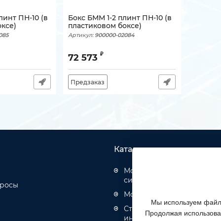
линт ПН-10 (в
Бокс БММ 1-2 плинт ПН-10 (в
ксе)
пластиковом боксе)
085
Артикул:
900000-02084
₽
72 573
Предзаказ
Каталог товаров
Монтаж структурированн
систем
просы
Монтаж оптических кабел
Мы используем файлы
Строительство инженерн
Продолжая использоват
инфраструктуры связи, эн