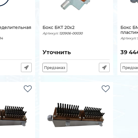
еделительная
Бокс БКТ 20х2
Бокс БМ
пласти
Артикул:
120906-00030
14
Артикул:
Уточнить
39 44
Предзаказ
Предза