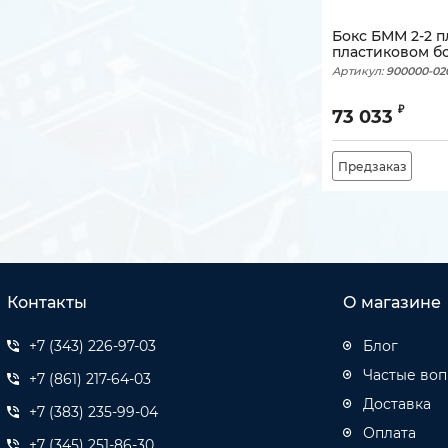
Бокс БММ 2-2 п
пластиковом бо
Артикул:
900000-02
₽
73 033
Предзаказ
Контакты
О магазине
+7 (343) 226-97-03
Блог
Частые во
+7 (861) 217-64-03
Доставка
+7 (383) 235-99-04
Оплата
+7 (345) 251-86-30