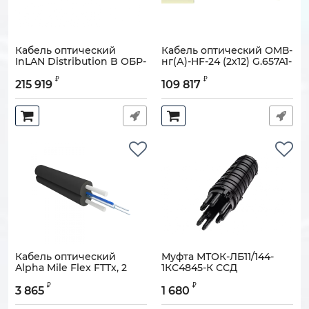
Кабель оптический
Кабель оптический ОМВ-
InLAN Distribution B ОБР-
нг(А)-HF-24 (2х12) G.657A1-
У-нг(А)-HF-16 G.651-800Н
400Н
₽
₽
215 919
109 817
Артикул:
130905-01188
Артикул:
130905-05066
Кабель оптический
Муфта МТОК-ЛБ11/144-
Alpha Mile Flex FTTx, 2
1КС4845-К ССД
волокна LSZH 604-02-02
Артикул:
130103-01142
₽
₽
3 865
1 680
Артикул:
130905-05386