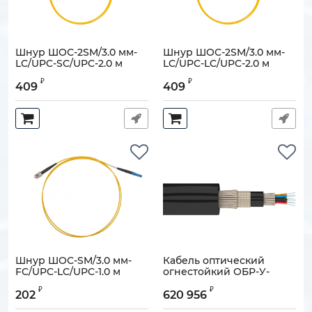
Шнур ШОС-2SM/3.0 мм-
Шнур ШОС-2SM/3.0 мм-
LC/UPC-SC/UPC-2.0 м
LC/UPC-LC/UPC-2.0 м
Артикул:
130202-02729
Артикул:
130202-02885
₽
₽
409
409
Шнур ШОС-SM/3.0 мм-
Кабель оптический
FC/UPC-LC/UPC-1.0 м
огнестойкий ОБР-У-
нг(А)-FRHF-08 G.657.A1-
Артикул:
130202-02715
₽
₽
1,1кН
202
620 956
Артикул:
130905-04826