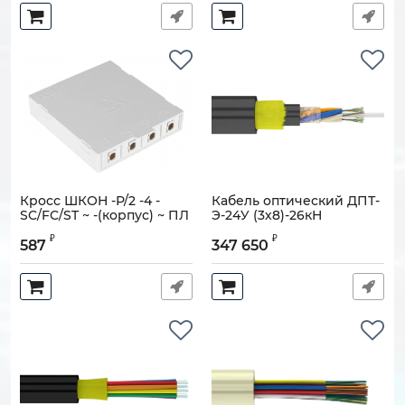
Кросс ШКОН -Р/2 -4 -
Кабель оптический ДПТ-
SC/FC/ST ~ -(корпус) ~ ПЛ
Э-24У (3х8)-26кН
Артикул:
130401-00120
Артикул:
130905-01845
₽
₽
587
347 650