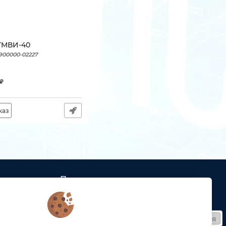
ГМВИ-40
900000-02227
₽
каз
Подписка
ых кабельных
Получайте только полезные статьи!
Подписаться
ей связи