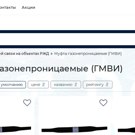
онтакты
Акции
й связи на объектах РЖД
Муфты газонепроницаемые (ГМВИ)
азонепроницаемые (ГМВИ)
умолчанию
цене
названию
рейтингу