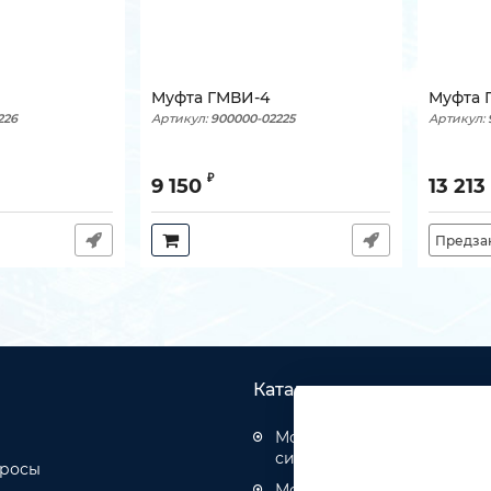
Муфта ГМВИ-4
Муфта 
226
Артикул:
900000-02225
Артикул:
₽
9 150
13 213
Предза
Каталог товаров
Монтаж структурированн
систем
просы
Монтаж оптических кабел