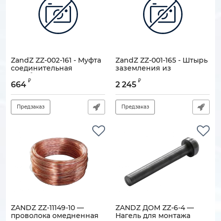
ZandZ ZZ-002-161 - Муфта
ZandZ ZZ-001-165 - Штырь
соединительная
заземления из
резьбовая из
нержавеющей стали
₽
₽
нержавеющей стали (5/8
резьбовой (D16, 1,5 м, 5/8
664
2 245
UNC)
UNC)
Артикул:
120905-00317
Артикул:
120905-00280
Предзаказ
Предзаказ
ZANDZ ZZ-11149-10 —
ZANDZ ДОМ ZZ-6-4 —
проволока омедненная
Нагель для монтажа