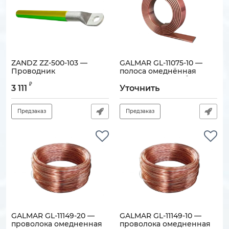
ZANDZ ZZ-500-103 —
GALMAR GL-11075-10 —
Проводник
полоса омеднённая
заземляющий (3м, S25,
(30х4 мм) (10 м в бухте)
₽
одножильный,с
3 111
Уточнить
Артикул:
120905-00202
наконечником под болт
D8)
Предзаказ
Предзаказ
Артикул:
120905-00243
GALMAR GL-11149-20 —
GALMAR GL-11149-10 —
проволока омедненная
проволока омедненная