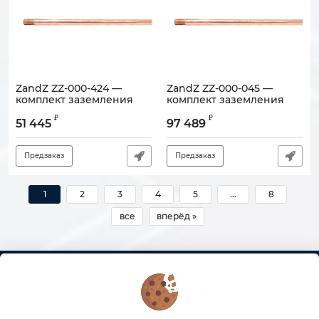
ZandZ ZZ-000-424 —
ZandZ ZZ-000-045 —
комплект заземления
комплект заземления
для контейнерных
многоэлектродный (15
₽
₽
объектов (4 электрода по
электродов по 3 метра)
51 445
97 489
6 метров)
Артикул:
120905-00164
Артикул:
120905-00181
Предзаказ
Предзаказ
1
2
3
4
5
...
8
все
вперёд »
КОНТАКТЫ
О МАГАЗИНЕ