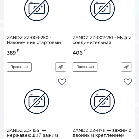
ZANDZ ZZ-003-250 -
ZANDZ ZZ-002-251 - Муфта
Наконечник стартовый
соединительная
для оцинкованных
оцинкованная
₽
₽
штырей заземления
резьбовая (М16;
389
406
(М16; оцинкованная
термодифузионное
сталь;
покрытие 70 мкм)
термодифузионное
Предзаказ
Предзаказ
Артикул:
900000-02042
покрытие)
Артикул:
900000-02043
ZANDZ ZZ-11551 —
ZANDZ ZZ-11711 — зажим с
нержавеющий зажим
двойным креплением