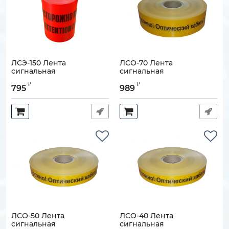
ЛСЭ-150 Лента
ЛСО-70 Лента
сигнальная
сигнальная
предупредительная
предупредительная
₽
₽
150мм 100м "Осторожно!
70мм 500м "Осторожно!
795
989
Кабель!"
Оптический кабель!"
Артикул:
120808-00054
Артикул:
120808-00022
ЛСО-50 Лента
ЛСО-40 Лента
сигнальная
сигнальная