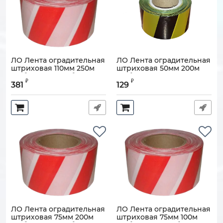
ЛО Лента оградительная
ЛО Лента оградительная
штриховая 110мм 250м
штриховая 50мм 200м
"Зебра", красно-белая
"Зебра", черно-желтая
₽
₽
381
129
Артикул:
110608-00177
Артикул:
110608-00168
ЛО Лента оградительная
ЛО Лента оградительная
штриховая 75мм 200м
штриховая 75мм 100м