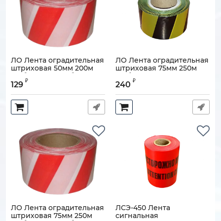
ЛО Лента оградительная
ЛО Лента оградительная
штриховая 50мм 200м
штриховая 75мм 250м
"Зебра", красно-белая
"Зебра", черно-желтая
₽
₽
129
240
Артикул:
110608-00167
Артикул:
110608-00157
ЛО Лента оградительная
ЛСЭ-450 Лента
штриховая 75мм 250м
сигнальная