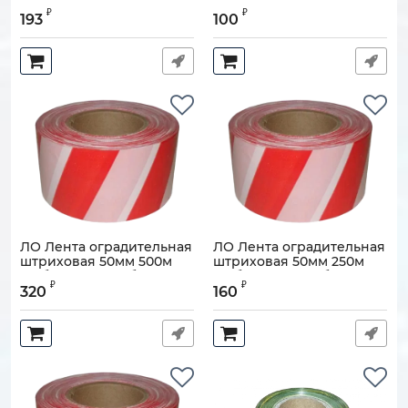
"Зебра", красно-белая
"Зебра", красно-белая
₽
₽
193
100
Артикул:
110608-00175
Артикул:
110608-00173
ЛО Лента оградительная
ЛО Лента оградительная
штриховая 50мм 500м
штриховая 50мм 250м
"Зебра", красно-белая
"Зебра", красно-белая
₽
₽
320
160
Артикул:
110608-00171
Артикул:
110608-00169