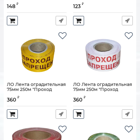
Артикул:
110608-00146
Артикул:
110608-00132
₽
₽
148
123
ЛО Лента оградительная
ЛО Лента оградительная
75мм 250м "Проход
75мм 250м "Проход
ЗАПРЕЩЕН", черно-
ЗАПРЕЩЕН", красно-
₽
₽
желтая
белая
360
360
Артикул:
110608-00165
Артикул:
110608-00164