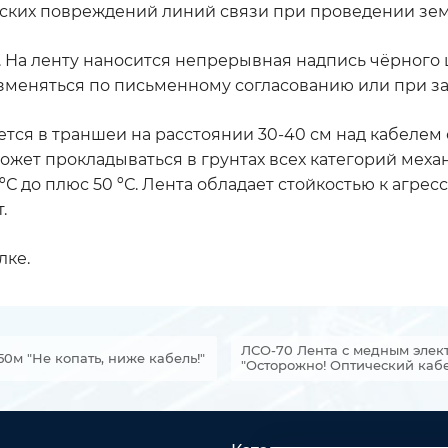
ких повреждений линий связи при проведении зем
. На ленту наносится непрерывная надпись чёрного
меняться по письменному согласованию или при за
ется в траншеи на расстоянии 30-40 см над кабеле
может прокладываться в грунтах всех категорий ме
С до плюс 50 ºС. Лента обладает стойкостью к агре
.
лке.
ЛСО-70 Лента с медным элек
0м "Не копать, ниже кабель!"
"Осторожно! Оптический кабе