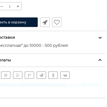
−
+
вить в корзину
оставки
есплатная* до 10000 - 500 рублей
платы