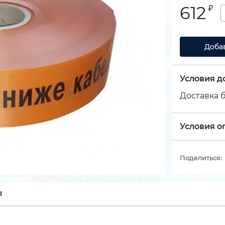
612
₽
Доба
Условия д
Доставка б
Условия о
Поделиться:
ы