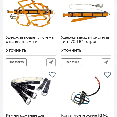
Удерживающая система
Удерживающая система
с наплечными и
тип "УC 1 В" - строп
набедренными лямками
полиамидный канат 5м
типа "УС 2 ВЖ" - строп
Уточнить
Уточнить
Артикул:
121108-00112
неметаллический канат
5м
Предзаказ
Предзаказ
Артикул:
121108-00115
Ремни кожаные для
Когти монтерские КМ-2