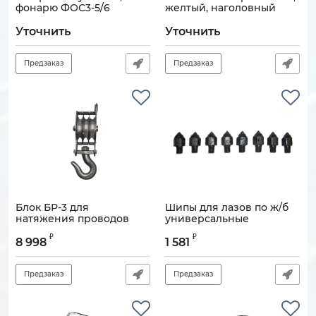
фонарю ФОС3-5/6
желтый, наголовный
Артикул:
121007-00009
Артикул:
121007-00026
Уточнить
Уточнить
Предзаказ
Предзаказ
Блок БР-3 для
Шипы для лазов по ж/б
натяжения проводов
универсальные
(комплект-8 шт.)
Артикул:
121108-00058
₽
₽
8 998
1 581
Артикул:
121108-00073
Предзаказ
Предзаказ