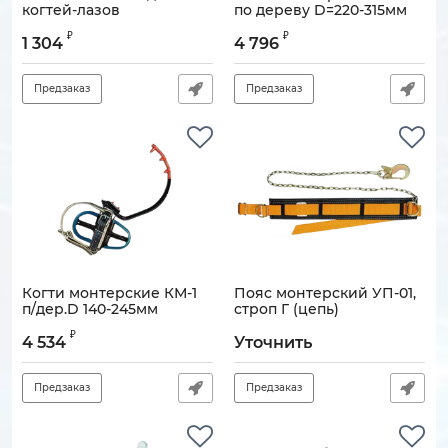
когтей-лазов
по дереву D=220-315мм
Артикул:
121108-00072
Артикул:
121108-00060
₽
₽
1 304
4 796
Предзаказ
Предзаказ
Когти монтерские КМ-1
Пояс монтерский УП-01,
п/дер.D 140-245мм
строп Г (цепь)
Артикул:
121108-00059
Артикул:
121108-00116
₽
4 534
Уточнить
Предзаказ
Предзаказ