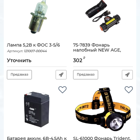
Лампа 5,2В к ФОС 3-5/6
75-7839 Фонарь
налобный NEW AGE,
Артикул:
121007-00044
трехрежимный,
₽
поворотный,
Уточнить
302
сверхлегкий, с магнитом
REXANT
Предзаказ
Предзаказ
Артикул:
900000-01507
Батарея аккум. 6В-4,5Ah к
SL-61000 Фонарь Trident,