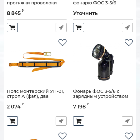
протяжки проволоки
фонарю ФОС 3-5/6
Артикул:
121108-00064
Артикул:
121007-00020
₽
8 845
Уточнить
Пояс монтерский УП-01,
Фонарь ФОС 3-5/6 с
строп А (фал), два
зарядным устройством
карабина
Артикул:
121007-00024
₽
₽
2 074
7 198
Артикул:
121108-00117