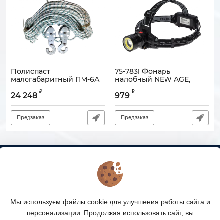
Полиспаст
75-7831 Фонарь
малогабаритный ПМ-6А
налобный NEW AGE,
четырехрежимный,
Артикул:
121108-00065
₽
₽
поворотный, с
24 248
979
регулируемым фокусом
REXANT
Предзаказ
Предзаказ
Артикул:
900000-00743
КОНТАКТЫ
О МАГАЗИНЕ
Мы используем файлы cookie для улучшения работы сайта и
КАТАЛОГ ТОВАРОВ
персонализации. Продолжая использовать сайт, вы