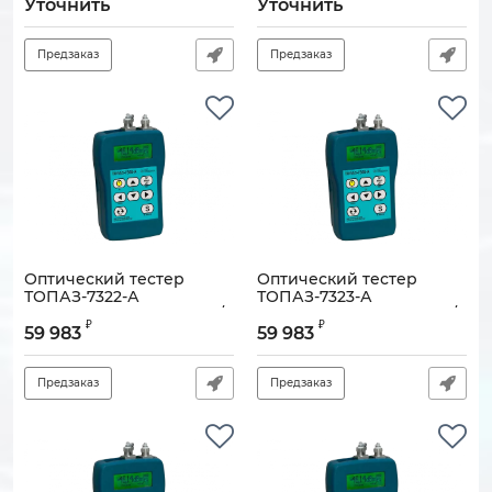
оптоволокна (OPM510;
InGaas
Уточнить
Уточнить
SLS520)
Артикул:
130704-00475
Артикул:
900000-00799
Предзаказ
Предзаказ
Оптический тестер
Оптический тестер
ТОПАЗ-7322-А
ТОПАЗ-7323-А
(Приемник -60…+26дБм/
(Приемник -60…+26дБм/
₽
₽
Источник 1310нм)
Источник 1550нм)
59 983
59 983
Артикул:
130705-00458
Артикул:
130705-00457
Предзаказ
Предзаказ