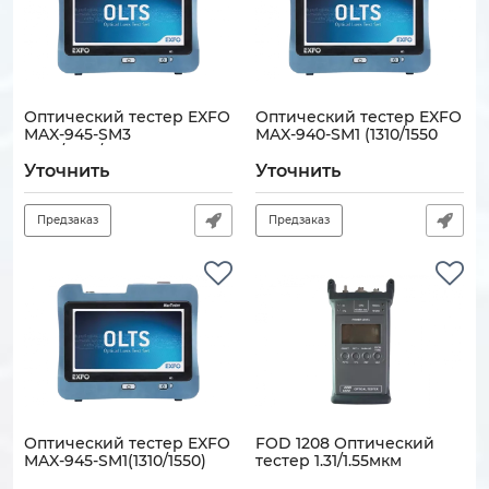
Оптический тестер EXFO
Оптический тестер EXFO
MAX-945-SM3
MAX-940-SM1 (1310/1550
(1310/1550/1625 nm), InGaas
nm), InGaas
Уточнить
Уточнить
Артикул:
130704-00510
Артикул:
130704-00509
Предзаказ
Предзаказ
Оптический тестер EXFO
FOD 1208 Оптический
MAX-945-SM1(1310/1550)
тестер 1.31/1.55мкм
Артикул:
130704-00479
Артикул:
130705-00108