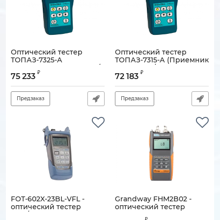
Оптический тестер
Оптический тестер
ТОПАЗ-7325-А
ТОПАЗ-7315-А (Приемник
(Приемник -60…+26дБм/
-85…+7дБм/ Источник
₽
₽
Источник 1310нм /
1310нм / 1550нм)
75 233
72 183
1550нм)
Артикул:
130705-00380
Артикул:
130705-00418
Предзаказ
Предзаказ
FOT-602X-23BL-VFL -
Grandway FHM2B02 -
оптический тестер
оптический тестер
(1310/1550нм)
вносимых потерь, от -50
₽