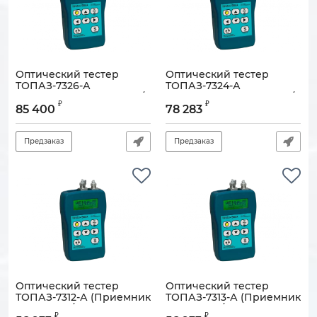
Оптический тестер
Оптический тестер
ТОПАЗ-7326-А
ТОПАЗ-7324-А
(Приемник -60…+26дБм/
(Приемник -60…+26дБм/
₽
₽
Источник
Источник 850нм /
85 400
78 283
1310нм/1490нм/1550нм)
1300нм)
Артикул:
130705-00456
Артикул:
130705-00455
Предзаказ
Предзаказ
Оптический тестер
Оптический тестер
ТОПАЗ-7312-А (Приемник
ТОПАЗ-7313-А (Приемник
-85…+7дБм/ Источник
-85…+7дБм/ Источник
₽
₽