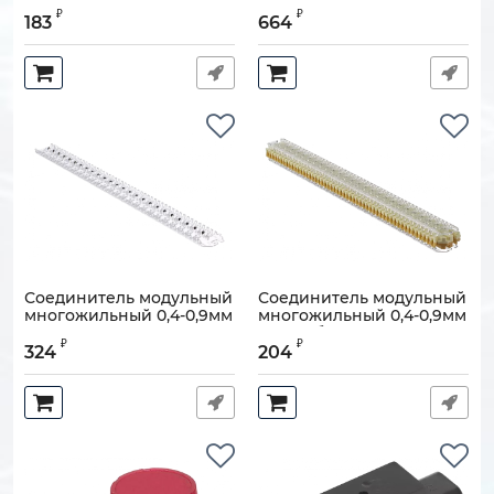
для очистки гидрофоба
1,2
₽
₽
ССД премиум
183
664
Артикул:
120502-00010
Артикул:
120803-00027
Соединитель модульный
Соединитель модульный
многожильный 0,4-0,9мм
многожильный 0,4-0,9мм
25 пар, гель
25 пар без геля
₽
₽
324
204
Артикул:
120501-00022
Артикул:
120501-00021