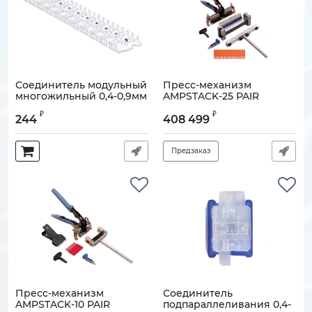
Соединитель модульный
Пресс-механизм
многожильный 0,4-0,9мм
AMPSTACK-25 PAIR
10 пар, гель
TOOLING KIT
₽
₽
244
408 499
Артикул:
120501-00020
Артикул:
900000-01725
Предзаказ
Пресс-механизм
Соединитель
AMPSTACK-10 PAIR
подпараллеливания 0,4-