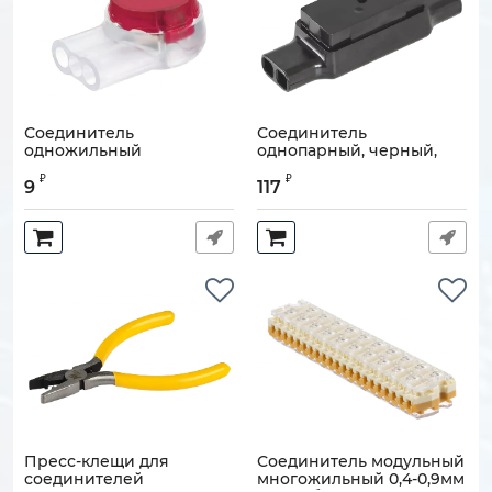
Соединитель
Соединитель
одножильный
однопарный, черный,
разветвительный 0,4-
0,9-1,3мм (диаметр
₽
₽
0,9мм
изоляции до 4,4мм)
9
117
Артикул:
120501-00026
Артикул:
120501-00018
Пресс-клещи для
Соединитель модульный
соединителей
многожильный 0,4-0,9мм