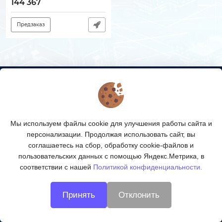
2 шт.
144 367
Артикул:
130705-00516
Предзаказ
КОНТАКТЫ
О МАГАЗИНЕ
Мы используем файлы cookie для улучшения работы сайта и
КАТАЛОГ ТОВАРОВ
персонализации. Продолжая использовать сайт, вы
соглашаетесь на сбор, обработку cookie-файлов и
ПОДПИСКА
пользовательских данных с помощью Яндекс.Метрика, в
соответствии с нашей
Политикой конфиденциальности.
МЫ В СОЦСЕТЯХ:
Принять
Отклонить
© 2026
Технологии ВОЛС