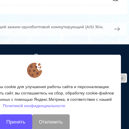
ий зажим одноболтовой коммутирующий (AISI 304;
Подписка
ых кабельных
Получайте только полезные статьи!
Подписаться
ей связи
 cookie для улучшения работы сайта и персонализации.
Согласен на обработку
персональных данных
ой
ь сайт, вы соглашаетесь на сбор, обработку cookie-файлов
ергетики,
Мы в соцсетях:
анных с помощью Яндекс.Метрика, в соответствии с нашей
Политикой конфиденциальности.
энергетики
Принять
Отклонить