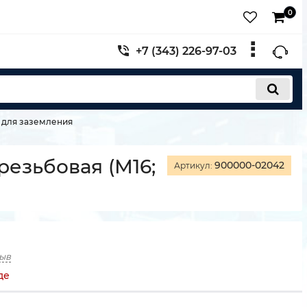
0
+7 (343) 226-97-03
 для заземления
резьбовая (М16;
900000-02042
Артикул:
зыв
де