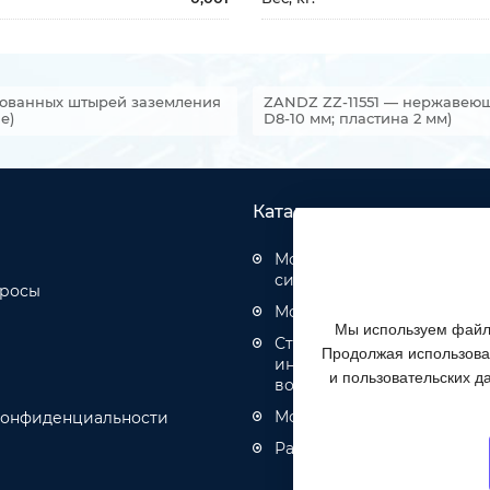
кованных штырей заземления
ZANDZ ZZ-11551 — нержавеющ
е)
D8-10 мм; пластина 2 мм)
Каталог товаров
Монтаж структурированн
систем
просы
Монтаж оптических кабел
Мы используем файлы
Строительство инженерн
Продолжая использоват
инфраструктуры связи, эн
и пользовательских д
водоотведения
Монтаж кабелей связи и 
конфиденциальности
Разное