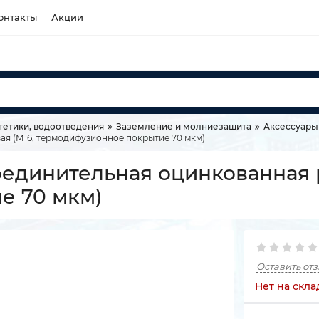
онтакты
Акции
гетики, водоотведения
Заземление и молниезащита
Аксессуары
ая (М16; термодифузионное покрытие 70 мкм)
оединительная оцинкованная 
е 70 мкм)
Оставить от
Нет на скла