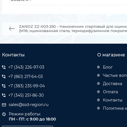
ZANDZ ZZ-003-250 - Наконечник стартовый для оцин
(М16; оцинкованная сталь; термодифузионное покрыти
Контакты
О магазине
+7 (343) 226-97-03
Блог
Частые во
+7 (861) 217-64-03
Доставка
+7 (383) 235-99-04
Оплата
+7 (345) 251-86-30
Контакты
sales@ssd-region.ru
Политика 
Режим работы:
ПН - ПТ: с 9:00 до 18:00