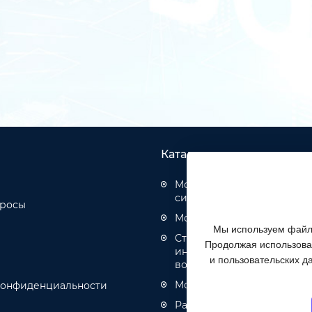
Каталог товаров
Монтаж структурированн
систем
просы
Монтаж оптических кабел
Мы используем файлы
Строительство инженерн
Продолжая использоват
инфраструктуры связи, эн
и пользовательских д
водоотведения
Монтаж кабелей связи и 
конфиденциальности
Разное