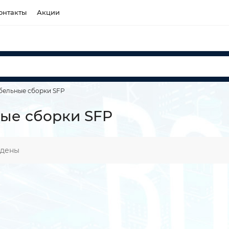
онтакты
Акции
бельные сборки SFP
ые сборки SFP
йдены