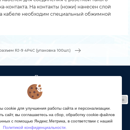
а-контакта. На контакты (ножи) нанесен слой
 на кабеле необходим специальный обжимной
 разъем RJ-9 4P4C (упаковка 100шт.)
Подписка
ых кабельных
Получайте только полезные статьи!
Подписаться
ей связи
 cookie для улучшения работы сайта и персонализации.
Согласен на обработку
персональных данных
ой
ь сайт, вы соглашаетесь на сбор, обработку cookie-файлов
ергетики,
Мы в соцсетях:
анных с помощью Яндекс.Метрика, в соответствии с нашей
Политикой конфиденциальности.