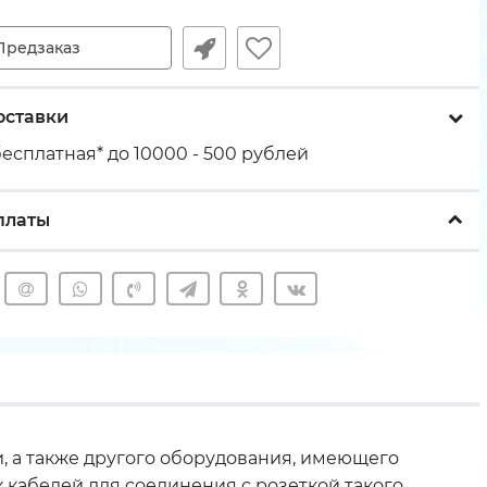
Предзаказ
оставки
есплатная* до 10000 - 500 рублей
платы
 а также другого оборудования, имеющего
х кабелей для соединения с розеткой такого