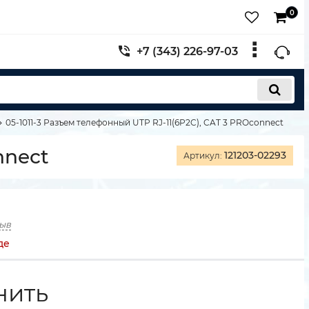
0
+7 (343) 226-97-03
05-1011-3 Разъем телефонный UTP RJ-11(6P2C), CAT 3 PROconnect
nnect
121203-02293
Артикул:
зыв
де
нить