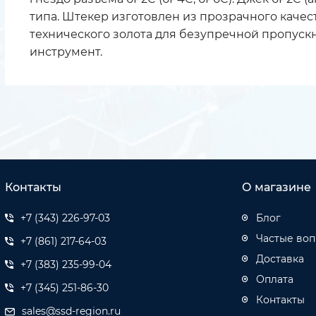
типа. Штекер изготовлен из прозрачного качест
технического золота для безупречной пропуск
инструмент.
Контакты
О магазине
+7 (343) 226-97-03
Блог
Частые во
+7 (861) 217-64-03
Доставка
+7 (383) 235-99-04
Оплата
+7 (345) 251-86-30
Контакты
sales@ssd-region.ru