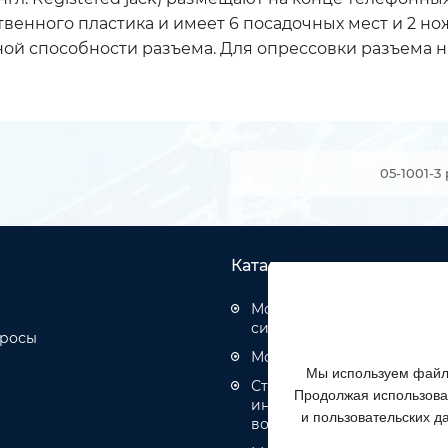
венного пластика и имеет 6 посадочных мест и 2 нож
ной способности разъема. Для опрессовки разъема
05-1001-3
Каталог товаров
Монтаж структурированн
систем
просы
Монтаж оптических кабел
Мы используем файлы
Строительство инженерн
Продолжая использоват
инфраструктуры связи, эн
и пользовательских д
водоотведения