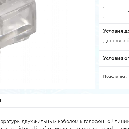
Условия д
Доставка б
Условия о
Поделиться:
ы
аратуры двух жильным кабелем к телефонной линии,
англ. Registered jack) размещают на конце телефонны