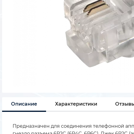
Описание
Характеристики
Отзыв
Предназначен для соединения телефонной апп
гнездо разъема 6P2C (6P4C, 6P6C). Джек 6P2C (