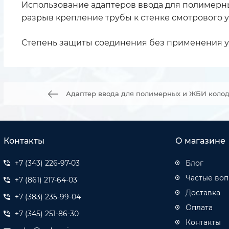
Использование адаптеров ввода для полимерны
разрыв крепление трубы к стенке смотрового у
Степень защиты соединения без применения уп
Адаптер ввода для полимерных и ЖБИ коло
Контакты
О магазине
+7 (343) 226-97-03
Блог
Частые во
+7 (861) 217-64-03
Доставка
+7 (383) 235-99-04
Оплата
+7 (345) 251-86-30
Контакты