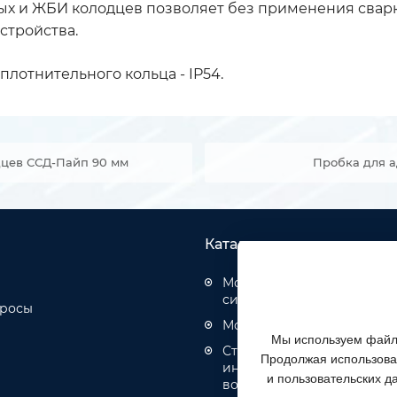
х и ЖБИ колодцев позволяет без применения сварк
стройства.
лотнительного кольца - IP54.
дцев ССД-Пайп 90 мм
Пробка для а
Каталог товаров
Монтаж структурированн
систем
просы
Монтаж оптических кабел
Мы используем файлы
Строительство инженерн
Продолжая использоват
инфраструктуры связи, эн
и пользовательских д
водоотведения