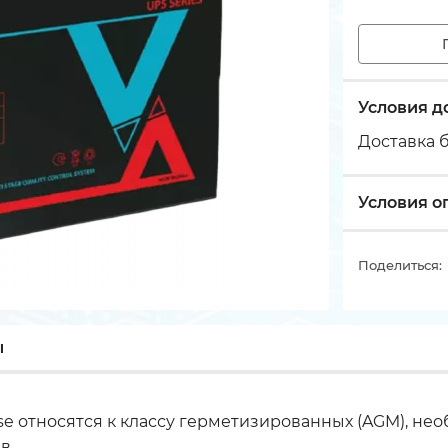
Условия д
Доставка б
Условия о
Поделиться:
ы
se относятся к классу герметизированных (AGM), не
ав