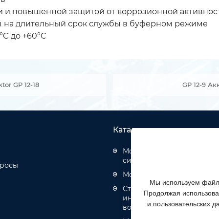
ии и повышенной защитой от коррозионной активнос
ы на длительный срок службы в буферном режиме
°C до +60°C
tor GP 12-18
GP 12-9 Ак
Каталог товаров
Монтаж структурированн
систем
просы
Монтаж оптических кабел
Мы используем файлы
Строительство инженерн
Продолжая использоват
инфраструктуры связи, эн
и пользовательских д
водоотведения