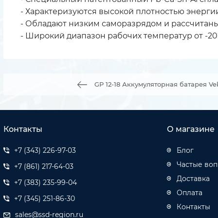
- Характеризуются высокой плотностью энерг
- Обладают низким саморазрядом и рассчитан
- Широкий диапазон рабочих температур от -20
GP 12-18 Аккумуляторная батарея Vek
Контакты
О магазине
+7 (343) 226-97-03
Блог
Частые во
+7 (861) 217-64-03
Доставка
+7 (383) 235-99-04
Оплата
+7 (345) 251-86-30
Контакты
sales@ssd-region.ru