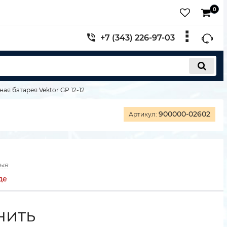
0
+7 (343) 226-97-03
ая батарея Vektor GP 12-12
900000-02602
Артикул:
зыв
де
нить