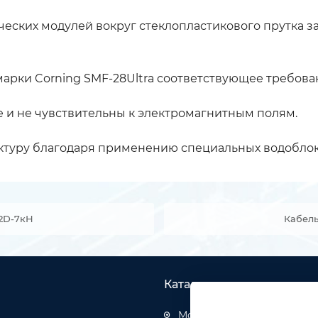
ческих модулей вокруг стеклопластикового прутка
рки Corning SMF-28Ultra соответствующее требования
 и не чувствительны к электромагнитным полям.
руктуру благодаря применению специальных водобло
52D-7кН
Кабель
Каталог товаров
Монтаж структурированн