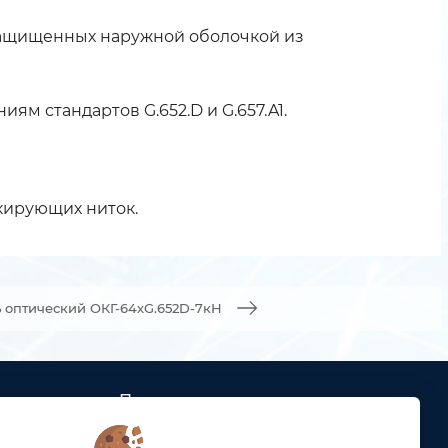
 защищенных наружной оболочкой из
м стандартов G.652.D и G.657.A1.
кирующих ниток.
 оптический ОКГ-64хG.652D-7кН
Подписка
ых кабельных
Получайте только полезные статьи!