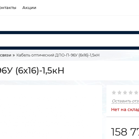
онтакты
Акции
 связи
Кабель оптический ДПО-П-96У (6х16)-1,5кН
У (6х16)-1,5кН
Оставить от
Нет на скла
158 7