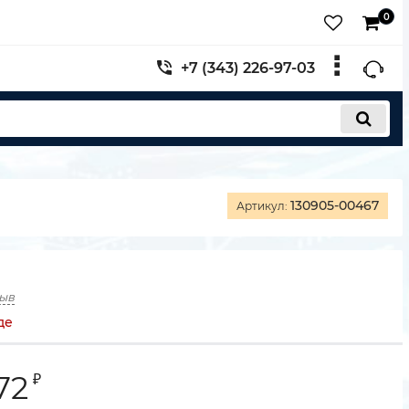
0
+7 (343) 226-97-03
130905-00467
Артикул:
зыв
де
72
₽