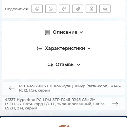
Поделиться:
Описание
Характеристики
Отзывы
PC01-4512-1M5 ITK Коммутац. шнур (патч-корд), RJ45-
RJ12, 1,5м, серый
42337 Hyperline PC-LPM-STP-RJ45-RJ45-C5e-2M-
LSZH-GY Патч-корд F/UTP, экранированный, Cat.5e,
LSZH, 2 м, серый
КОНТАКТЫ