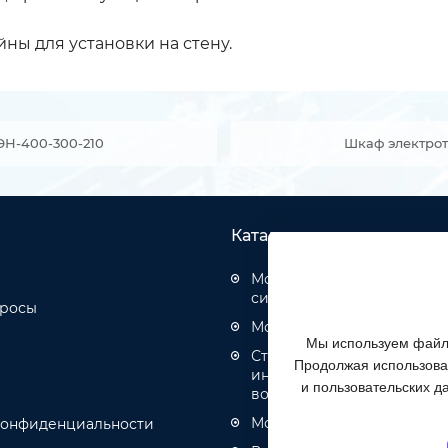
ы для установки на стену.
ЭН-400-300-210
Шкаф электрот
Каталог товаров
Монтаж структурированн
систем
просы
Монтаж оптических кабел
Мы используем файлы
Строительство инженерн
Продолжая использоват
инфраструктуры связи, эн
и пользовательских д
водоотведения
Монтаж кабелей связи и 
конфиденциальности