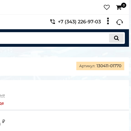
0
+7 (343) 226-97-03
130411-01770
Артикул:
зыв
де
9
₽