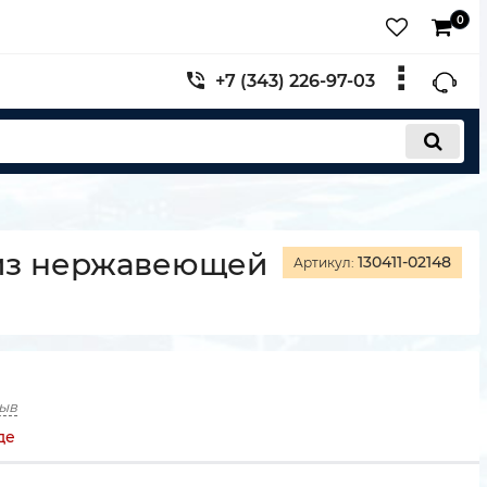
0
+7 (343) 226-97-03
из нержавеющей
130411-02148
Артикул:
зыв
де