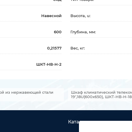
Навесной
Высота, u:
600
Глубина, мм:
0,21577
Вес, кг:
ШКТ-НВ-Н-2
ой из нержавеющей стали
Шкаф климатический телеко
19",18U(600x650), ШКТ-НВ-Н-1
Каталог товаров