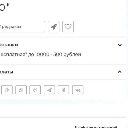
70
₽
Предзаказ
оставки
есплатная* до 10000 - 500 рублей
платы
Шкаф климатический