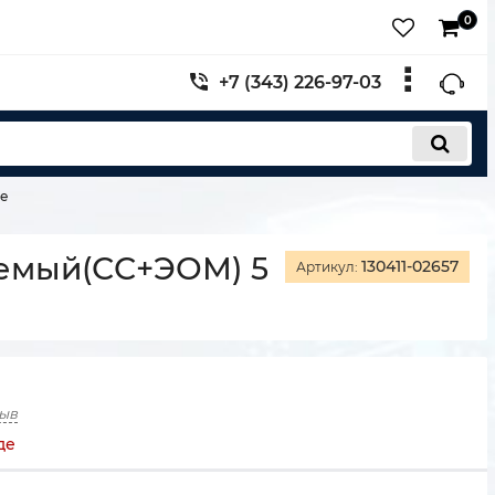
0
+7 (343) 226-97-03
ые
емый(СС+ЭОМ) 5
130411-02657
Артикул:
зыв
де