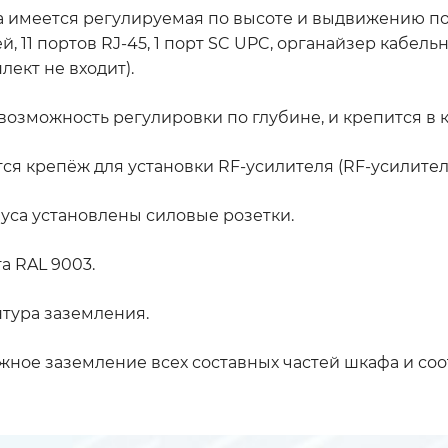
 имеется регулируемая по высоте и выдвижению полк
й, 11 портов RJ-45, 1 порт SC UPC, органайзер кабел
лект не входит).
озможность регулировки по глубине, и крепится в к
тся крепёж для установки RF-усилителя (RF-усилитель
пуса установлены силовые розетки.
 RAL 9003.
тура заземления.
ое заземление всех составных частей шкафа и соот