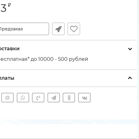
03
₽
Предзаказ
оставки
есплатная* до 10000 - 500 рублей
платы