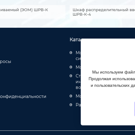
аиваемый (ЭОМ) ШРВ-К
Шкаф распределительный вв
ШРВ-К-4
Каталог товаров
Монтаж структурированн
систем
просы
Монтаж оптических кабел
Мы используем файлы
Строительство инженерн
Продолжая использоват
инфраструктуры связи, эн
и пользовательских д
водоотведения
Монтаж кабелей связи и 
конфиденциальности
Разное