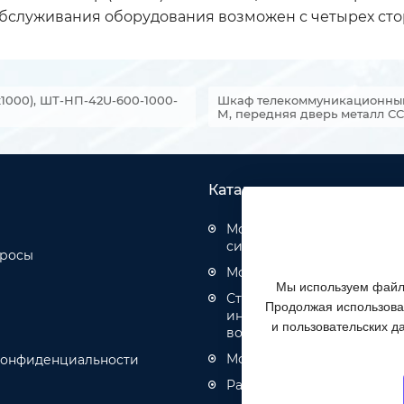
 обслуживания оборудования возможен с четырех сто
1000), ШТ-НП-42U-600-1000-
Шкаф телекоммуникационный 
М, передняя дверь металл С
Каталог товаров
Монтаж структурированн
систем
просы
Монтаж оптических кабел
Мы используем файлы
Строительство инженерн
Продолжая использоват
инфраструктуры связи, эн
и пользовательских д
водоотведения
Монтаж кабелей связи и 
конфиденциальности
Разное