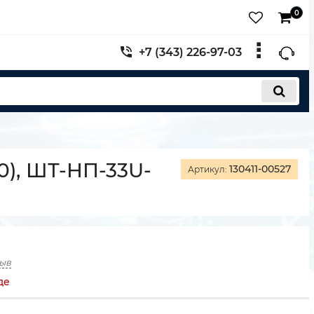
0
+7 (343) 226-97-03
), ШТ-НП-33U-
130411-00527
Артикул:
зыв
де