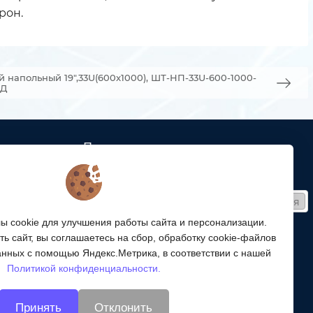
рон.
напольный 19",33U(600x1000), ШТ-НП-33U-600-1000-
СД
Подписка
ых кабельных
Получайте только полезные статьи!
Подписаться
ей связи
 cookie для улучшения работы сайта и персонализации.
Согласен на обработку
персональных данных
ой
ь сайт, вы соглашаетесь на сбор, обработку cookie-файлов
ергетики,
Мы в соцсетях:
анных с помощью Яндекс.Метрика, в соответствии с нашей
Политикой конфиденциальности.
энергетики
Принять
Отклонить