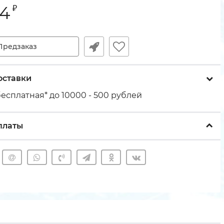
24
₽
Предзаказ
оставки
есплатная* до 10000 - 500 рублей
платы