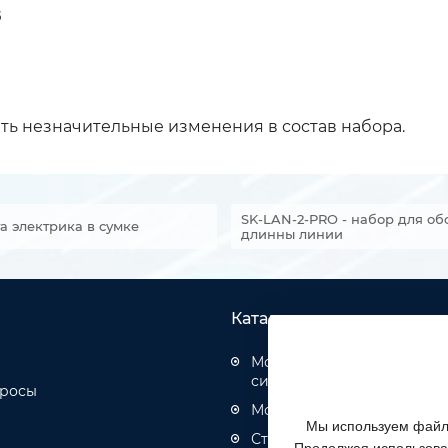
В
ть незначительные изменения в состав набора.
SK-LAN-2-PRO - набор для о
а электрика в сумке
длинны линии
Каталог товаров
Монтаж структурированн
систем
просы
Монтаж оптических кабел
Мы используем файлы
Строительство инженерн
Продолжая использоват