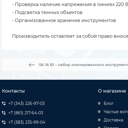
- Проверка наличие напряжения в линиях 220 
- Подсветка темных объектов
- Организованное хранение инструментов
Производитель оставляет за собой право вноси
SK-16 B1 - набор изолированного инструмент
Контакты
О магазине
+7 (343) 226-97-03
Блог
Частые во
+7 (861) 217-64-03
Доставка
+7 (383) 235-99-04