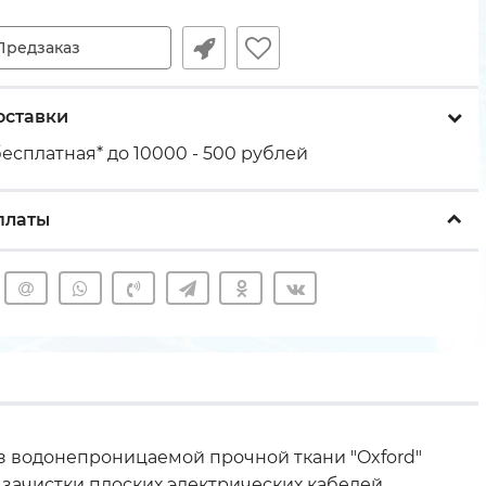
Предзаказ
оставки
есплатная* до 10000 - 500 рублей
платы
з водонепроницаемой прочной ткани "Oxford"
зачистки плоских электрических кабелей.