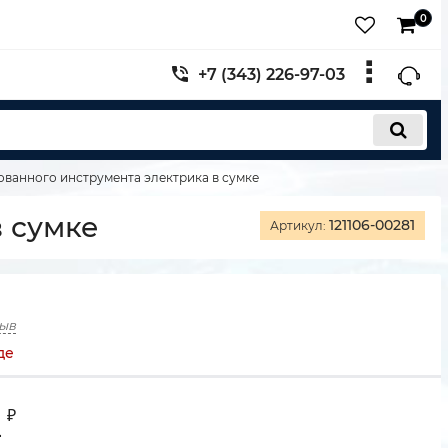
0
+7 (343) 226-97-03
рованного инструмента электрика в сумке
в сумке
121106-00281
Артикул:
зыв
де
2
₽