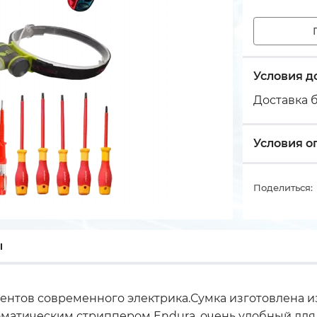
Условия д
Доставка б
Условия о
Поделиться:
ы
ментов современного электрика.Сумка изготовлена и
матическим стриппером Endura, очень удобный для 