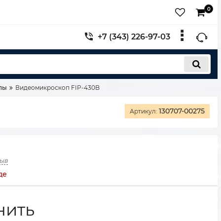
0
+7 (343) 226-97-03
пы
Видеомикроскоп FIP-430B
130707-00275
Артикул:
зыв
де
нить