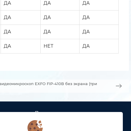
ДА
ДА
ДА
ДА
ДА
ДА
ДА
ДА
ДА
ДА
НЕТ
ДА
видеомикроскоп EXFO FIP-410B без экрана (три
Подписка
ых кабельных
Получайте только полезные статьи!