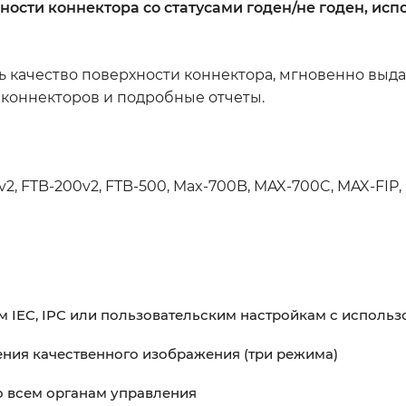
ности коннектора со статусами годен/не годен, ис
 качество поверхности коннектора, мгновенно выдав
коннекторов и подробные отчеты.
2, FTB-200v2, FTB-500, Max-700B, MAX-700C, MAX-FI
м IEC, IPC или пользовательским настройкам с испол
ния качественного изображения (три режима)
о всем органам управления