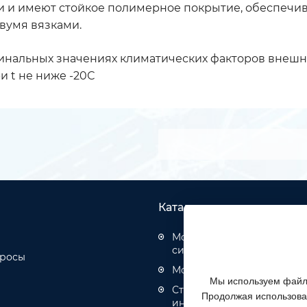
и и имеют стойкое полимерное покрытие, обеспечи
вумя вязками.
альных значениях климатических факторов внешней 
 t не ниже -20С
Каталог товаров
Монтаж структурированн
систем
просы
Монтаж оптических кабел
Мы используем файлы
Строительство инженерн
Продолжая использоват
инфраструктуры связи, эн