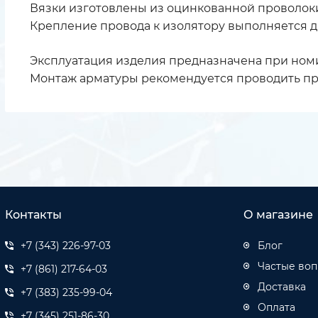
Вязки изготовлены из оцинкованной проволок
Крепление провода к изолятору выполняется д
Эксплуатация изделия предназначена при номин
Монтаж арматуры рекомендуется проводить при
Контакты
О магазине
+7 (343) 226-97-03
Блог
Частые во
+7 (861) 217-64-03
Доставка
+7 (383) 235-99-04
Оплата
+7 (345) 251-86-30