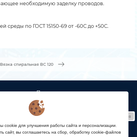
вающее необходимую заделку проводов.
среды по ГОСТ 15150-69 от -60С до +50С.
Вязка спиральная ВС 120
Подписка
ых кабельных
Получайте только полезные статьи!
Подписаться
ей связи
 cookie для улучшения работы сайта и персонализации.
Согласен на обработку
персональных данных
ой
ь сайт, вы соглашаетесь на сбор, обработку cookie-файлов
ергетики,