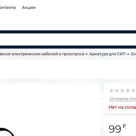
онтакты
Акции
вески электрических кабелей и грозотроса
Арматура для СИП
Вя
Оставить от
Нет на скла
99
₽