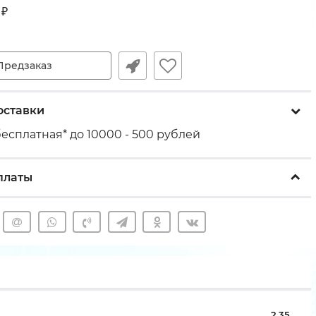
₽
Предзаказ
оставки
есплатная* до 10000 - 500 рублей
платы
2,35