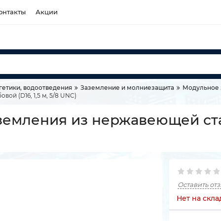
онтакты
Акции
гетики, водоотведения
Заземление и молниезащита
Модульное 
ой (D16, 1,5 м, 5/8 UNC)
заземления из нержавеющей ст
Оставить от
Нет на скла