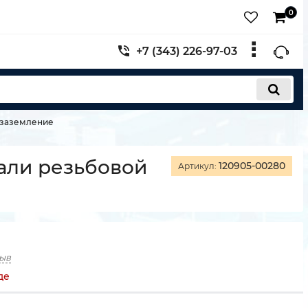
0
+7 (343) 226-97-03
заземление
али резьбовой
120905-00280
Артикул:
зыв
де