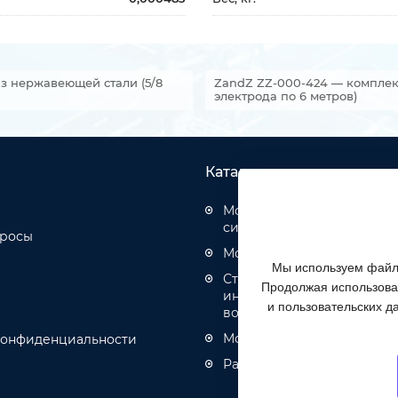
из нержавеющей стали (5/8
ZandZ ZZ-000-424 — комплек
электрода по 6 метров)
Каталог товаров
Монтаж структурированн
систем
просы
Монтаж оптических кабел
Мы используем файлы
Строительство инженерн
Продолжая использоват
инфраструктуры связи, эн
и пользовательских д
водоотведения
Монтаж кабелей связи и 
конфиденциальности
Разное