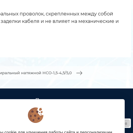
иральных проволок, скрепленных между собой
заделки кабеля и не влияет на механические и
иральный натяжной НСО-1,5-4,5/5,0
Подписка
ых кабельных
Получайте только полезные статьи!
Подписаться
ей связи
 cookie для улучшения работы сайта и персонализации.
Согласен на обработку
персональных данных