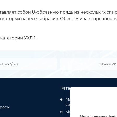
ставляет собой U-образную прядь из нескольких сп
которых нанесет абразив. Обеспечивает прочность 
категории УХЛ 1.
5-5,3/6,0
Зажим сп
Каталог товаров
Монтаж структурированн
систем
просы
Монтаж оптических кабел
Мы используем файлы