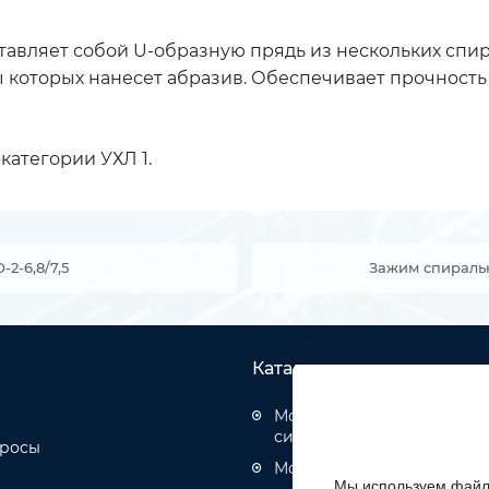
ставляет собой U-образную прядь из нескольких сп
которых нанесет абразив. Обеспечивает прочность 
категории УХЛ 1.
2-6,8/7,5
Зажим спираль
Каталог товаров
Монтаж структурированн
систем
просы
Монтаж оптических кабел
Мы используем файлы