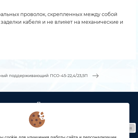
иральных проволок, скрепленных между собой
заделки кабеля и не влияет на механические и
ный поддерживающий ПСО-45-22,4/23,5П
Подписка
ых кабельных
Получайте только полезные статьи!
Подписаться
ей связи
 cookie для улучшения работы сайта и персонализации.
Согласен на обработку
персональных данных