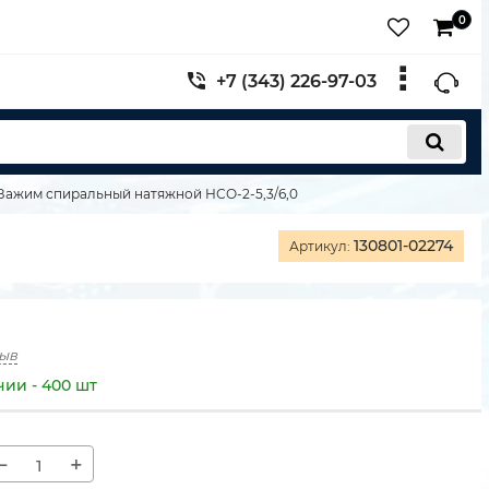
0
+7 (343) 226-97-03
Зажим спиральный натяжной НСО-2-5,3/6,0
130801-02274
Артикул:
зыв
чии - 400 шт
−
+