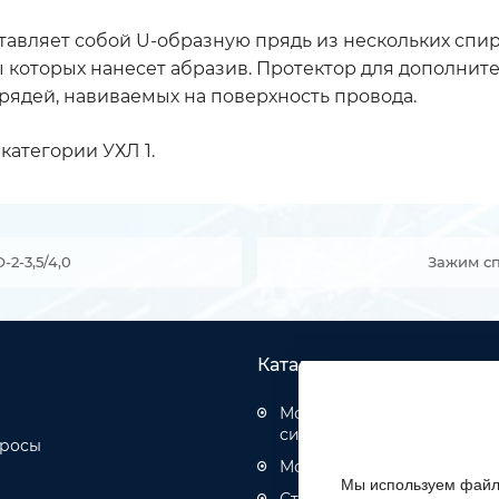
ставляет собой U-образную прядь из нескольких сп
 которых нанесет абразив. Протектор для дополнит
рядей, навиваемых на поверхность провода.
категории УХЛ 1.
2-3,5/4,0
Зажим сп
Каталог товаров
Монтаж структурированн
систем
просы
Монтаж оптических кабел
Мы используем файлы