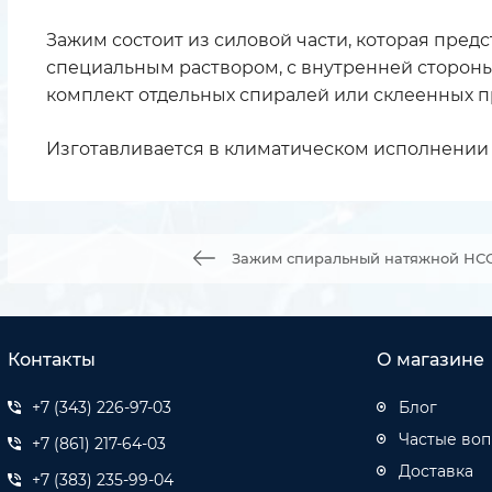
Зажим состоит из силовой части, которая пред
специальным раствором, с внутренней стороны
комплект отдельных спиралей или склеенных п
Изготавливается в климатическом исполнении 
Зажим спиральный натяжной НСО-
Контакты
О магазине
+7 (343) 226-97-03
Блог
Частые во
+7 (861) 217-64-03
Доставка
+7 (383) 235-99-04