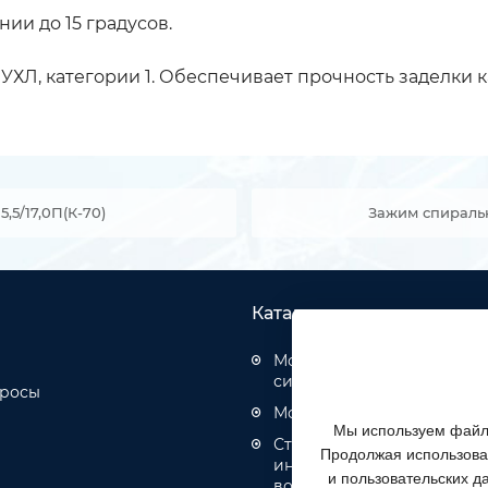
ии до 15 градусов.
ХЛ, категории 1. Обеспечивает прочность заделки к
5/17,0П(К-70)
Зажим спираль
Каталог товаров
Монтаж структурированн
систем
просы
Монтаж оптических кабел
Мы используем файлы
Строительство инженерн
Продолжая использоват
инфраструктуры связи, эн
и пользовательских д
водоотведения