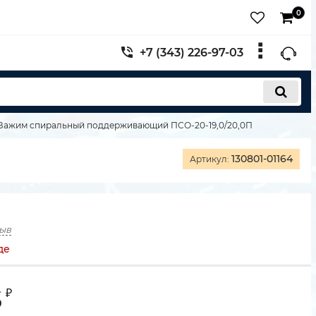
0
+7 (343) 226-97-03
Зажим спиральный поддерживающий ПСО-20-19,0/20,0П
130801-01164
Артикул:
зыв
де
5
₽