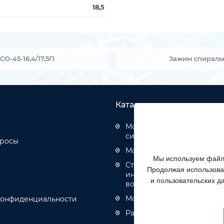
18,5
-45-16,4/17,5П
Зажим спираль
Каталог товаров
Монтаж структурированн
систем
просы
Монтаж оптических кабел
Мы используем файлы
Строительство инженерн
Продолжая использоват
инфраструктуры связи, эн
и пользовательских д
водоотведения
Монтаж кабелей связи и 
конфиденциальности
Разное