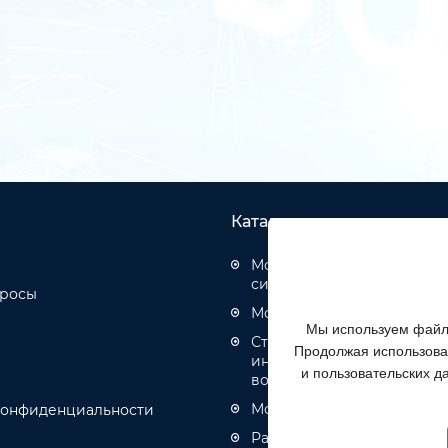
Каталог товаров
Монтаж структурированн
систем
просы
Монтаж оптических кабел
Мы используем файлы
Строительство инженерн
Продолжая использоват
инфраструктуры связи, эн
и пользовательских д
водоотведения
Монтаж кабелей связи и 
конфиденциальности
Разное