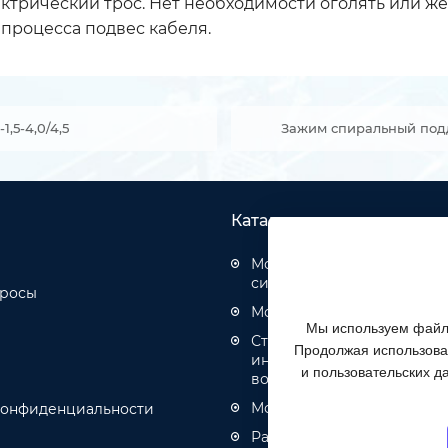
ектрический трос. Нет необходимости оголять или ж
процесса подвес кабеля.
,5-4,0/4,5
Зажим спиральный подд
Каталог товаров
Монтаж структурированн
систем
просы
Монтаж оптических кабел
Мы используем файлы
Строительство инженерн
Продолжая использоват
инфраструктуры связи, эн
и пользовательских д
водоотведения
Монтаж кабелей связи и 
конфиденциальности
Разное