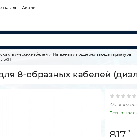
онтакты
Акции
ски оптических кабелей
Натяжная и поддерживающая арматура
 3.5кН
ля 8-образных кабелей (диэл)
Оставить от
Есть в нали
817
₽