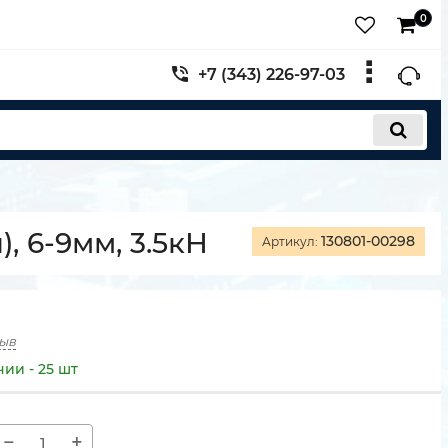
0
+7 (343) 226-97-03
, 6-9мм, 3.5кН
130801-00298
Артикул:
зыв
чии - 25 шт
−
+