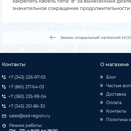
закрепить кабель типа "8" за вынесенный диэл
значительное сокращение продолжительности 
Зажим спиральный натяжной НСО-1
Контакты
О магазине
+7 (343) 226-97-03
Блог
Частые во
+7 (861) 217-64-03
Доставка
+7 (383) 235-99-04
Оплата
+7 (345) 251-86-30
Контакты
sales@ssd-region.ru
Политика 
Режим работы:
ПН - ПТ: с 9:00 до 18:00