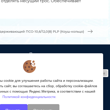
е отделять несущий трос. Обеспечивает
ерживающий ПСО-10,6/12,0(8) PLP (Коуш-кольцо)
Подписка
ых кабельных
Получайте только полезные статьи!
Подписаться
ей связи
 cookie для улучшения работы сайта и персонализации.
Согласен на обработку
персональных данных
ой
ь сайт, вы соглашаетесь на сбор, обработку cookie-файлов
ергетики,
Мы в соцсетях:
анных с помощью Яндекс.Метрика, в соответствии с нашей
Политикой конфиденциальности.
энергетики