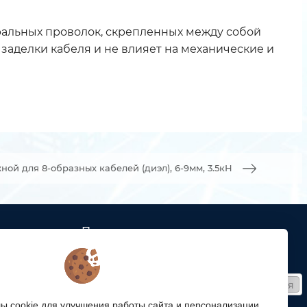
иральных проволок, скрепленных между собой
заделки кабеля и не влияет на механические и
ой для 8-образных кабелей (диэл), 6-9мм, 3.5кН
Подписка
ых кабельных
Получайте только полезные статьи!
Подписаться
ей связи
 cookie для улучшения работы сайта и персонализации.
Согласен на обработку
персональных данных