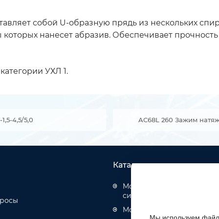
ставляет собой U-образную прядь из нескольких сп
которых нанесет абразив. Обеспечивает прочность 
категории УХЛ 1.
5-4,5/5,0
AC68L 260 Зажим натяжн
Каталог товаров
Монтаж структурированн
систем
просы
Монтаж оптических кабел
Мы используем файлы