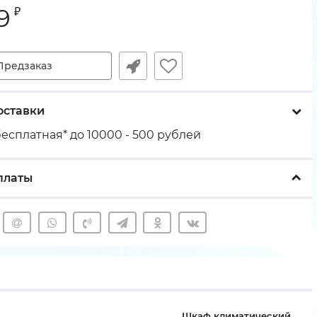
9
₽
Предзаказ
оставки
есплатная* до 10000 - 500 рублей
платы
Шкаф климатический