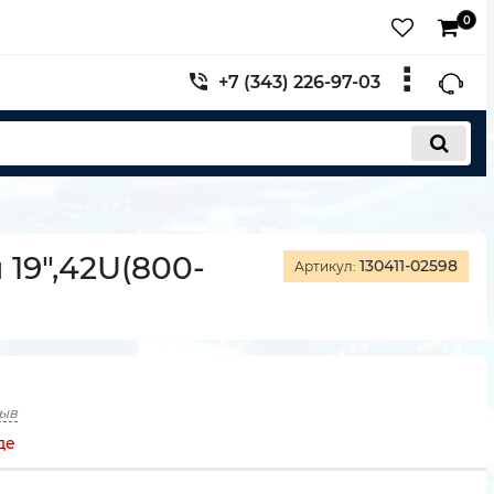
0
+7 (343) 226-97-03
9",42U(800-
130411-02598
Артикул:
зыв
де