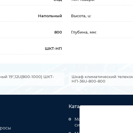
Напольный
Высота, u:
800
Глубина, мм:
ШКТ-НП
й 19",12U(800-1000) ШКТ-
Шкаф климатический телеком
НП-36U-800-800
Каталог товаров
Монтаж структурированн
систем
просы