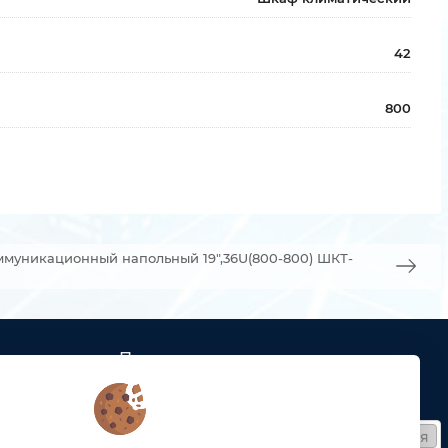
42
800
муникационный напольный 19",36U(800-800) ШКТ-
Подписка
ых кабельных
Получайте только полезные статьи!
Подписаться