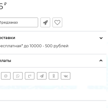
6
₽
Предзаказ
оставки
есплатная* до 10000 - 500 рублей
платы