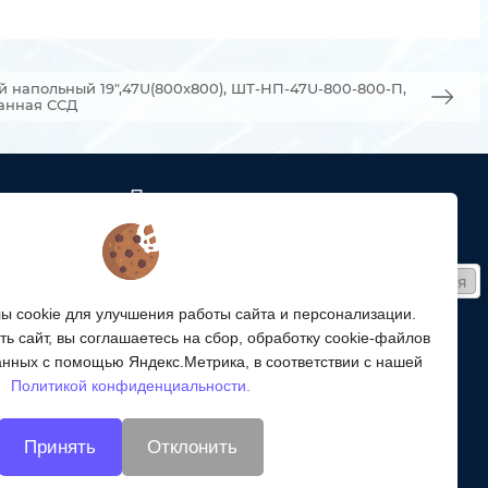
напольный 19",47U(800x800), ШТ-НП-47U-800-800-П,
анная ССД
Подписка
ых кабельных
Получайте только полезные статьи!
Подписаться
ей связи
 cookie для улучшения работы сайта и персонализации.
Согласен на обработку
персональных данных
ой
ь сайт, вы соглашаетесь на сбор, обработку cookie-файлов
ергетики,
Мы в соцсетях:
анных с помощью Яндекс.Метрика, в соответствии с нашей
Политикой конфиденциальности.
энергетики
Принять
Отклонить