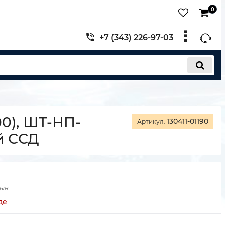
0
+7 (343) 226-97-03
0), ШТ-НП-
130411-01190
Артикул:
й ССД
зыв
де