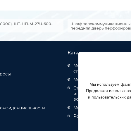
x1000), ШТ-НП-М-27U-600-
Шкаф телекоммуникационный 
передняя дверь перфориров
Каталог товаров
Монтаж структурированн
систем
просы
Монтаж оптических кабел
Мы используем файлы
Строительство инженерн
Продолжая использоват
инфраструктуры связи, эн
и пользовательских д
водоотведения
Монтаж кабелей связи и 
конфиденциальности
Разное