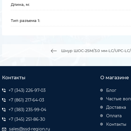
Длина, м:
Тип разъема 1:
Шнур ШОС-2SM/3.0 мм-LC/UPC-LC/
Контакты
О магазине
+7 (343) 226-97-03
Блог
Частые во
+7 (861) 217-64-03
Доставка
+7 (383) 235-99-04
Оплата
+7 (345) 251-86-30
Контакты
sales@ssd-region.ru