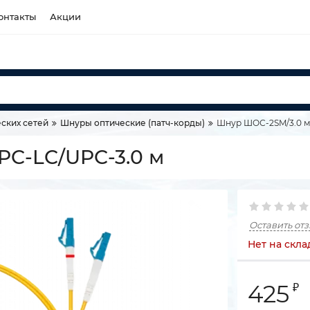
онтакты
Акции
ских сетей
Шнуры оптические (патч-корды)
Шнур ШОС-2SM/3.0 м
C-LC/UPC-3.0 м
Оставить от
Нет на скла
425
₽