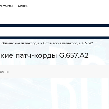
онтакты
Акции
Оптические патч-корды
Оптические патч-корды G.657.A2
кие патч-корды G.657.A2
йдены