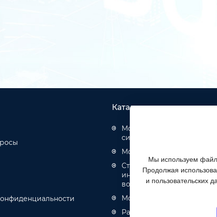
Каталог товаров
Монтаж структурированн
систем
просы
Монтаж оптических кабел
Мы используем файлы
Строительство инженерн
Продолжая использоват
инфраструктуры связи, эн
и пользовательских д
водоотведения
Монтаж кабелей связи и 
конфиденциальности
Разное